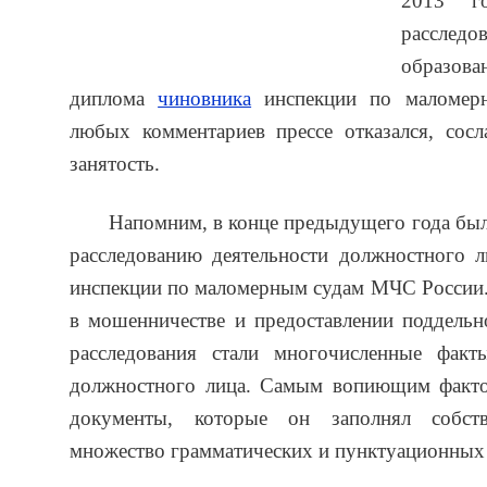
2013 го
расслед
образов
диплома
чиновника
инспекции по маломер
любых комментариев прессе отказался, сос
занятость.
Напомним, в конце предыдущего года был
расследованию деятельности должностного л
инспекции по маломерным судам МЧС России.
в мошенничестве и предоставлении поддель
расследования стали многочисленные фак
должностного лица. Самым вопиющим факто
документы, которые он заполнял собств
множество грамматических и пунктуационных