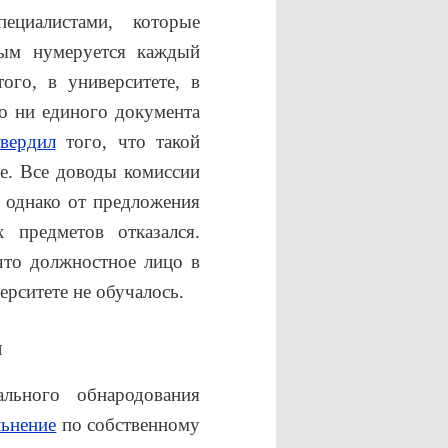
ециалистами, которые
рым нумеруется каждый
ого, в университете, в
о ни единого документа
твердил
того, что такой
зе. Все доводы комиссии
 однако от предложения
 предметов отказался.
что должностное лицо в
рситете не обучалось.
я
льного обнародования
льнение
по собственному