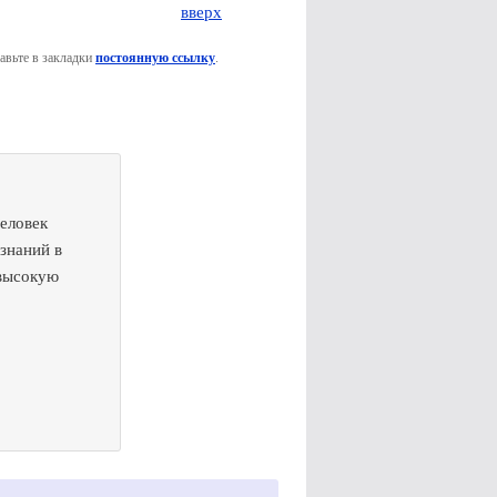
вверх
бавьте в закладки
постоянную ссылку
.
человек
знаний в
 высокую