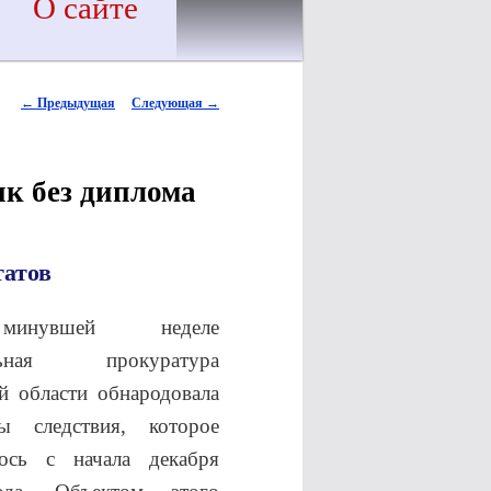
О сайте
Навигация по записям
←
Предыдущая
Следующая
→
к без диплома
татов
нувшей неделе
альная прокуратура
й области обнародовала
ты следствия, которое
лось с начала декабря