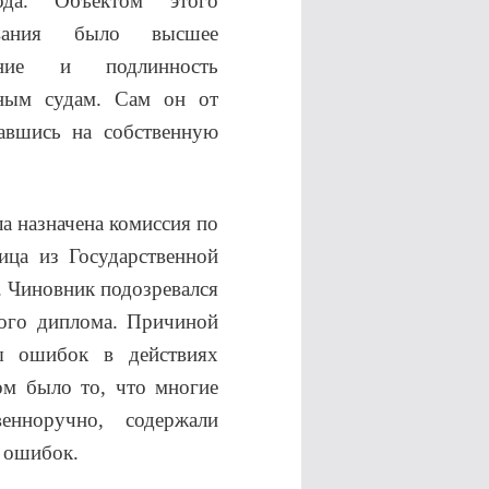
да. Объектом этого
ования было высшее
ание и подлинность
ным судам. Сам он от
лавшись на собственную
а назначена комиссия по
ица из Государственной
 Чиновник подозревался
ного диплома. Причиной
ты ошибок в действиях
м было то, что многие
енноручно, содержали
 ошибок.