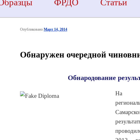
Образцы
ФРДО
Статьи
Опубликовано
Март 14, 2014
Обнаружен очередной чиновни
Обнародование резуль
На ми
регион
Самарско
результа
проводи